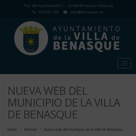
Pza. del Ayuntamiento 1 - 22440 Benasque (Huesca)
974 551 001
ayto@benasque.es
Togg
navig
NUEVA WEB DEL
MUNICIPIO DE LA VILLA
DE BENASQUE
Home
/
Noticias
/
Nueva web del municipio de la Villa de Benasque