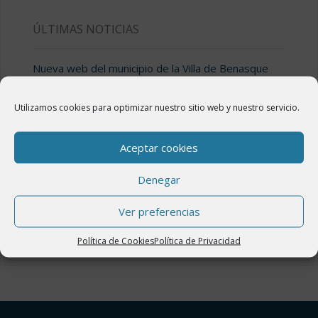
ÚLTIMAS NOTICIAS
Nueva web del municipio de la Villa de Benasque
18 febrero, 2020
Utilizamos cookies para optimizar nuestro sitio web y nuestro servicio.
Valle de Benasque
7 enero, 2020
Aceptar cookies
Valle de Estós
7 enero, 2020
Denegar
Llanos del Hospital
Ver preferencias
7 enero, 2020
Política de Cookies
Política de Privacidad