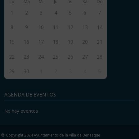
Lu
Ma
Mi
Ju
Vi
Sá
Do
1
2
3
4
5
6
7
8
9
10
11
12
13
14
15
16
17
18
19
20
21
22
23
24
25
26
27
28
29
30
1
2
3
4
5
AGENDA DE EVENTOS
No hay eventos
Copyright 2024 Ayuntamiento de la Villa de Benasque