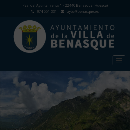
Pza. del Ayuntamiento 1 - 22440 Benasque (Huesca)
974 551 001
ayto@benasque.es
Togg
navig