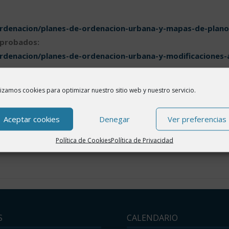
Ordenacion/planes-de-ordenacion-urbana-y-mapas-de-plano
aprobados:
rdenacion/planes-de-ordenacion-urbana-y-modificaciones-a
sticas en ejecución:
lizamos cookies para optimizar nuestro sitio web y nuestro servicio.
rdenacion/planes-de-ordenacion-urbana-y-convenios-
Aceptar cookies
Denegar
Ver preferencias
rdenacion/planes-de-ordenacion-urbana-y-usos-y-destinos
Política de Cookies
Política de Privacidad
S
CALENDARIO