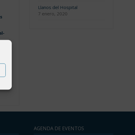
Llanos del Hospital
7 enero, 2020
s
l-
-del-
AGENDA DE EVENTOS