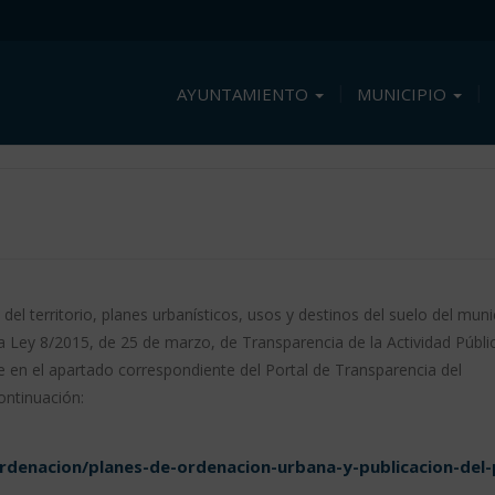
AYUNTAMIENTO
MUNICIPIO
el territorio, planes urbanísticos, usos y destinos del suelo del munic
la Ley 8/2015, de 25 de marzo, de Transparencia de la Actividad Públi
 en el apartado correspondiente del Portal de Transparencia del
ontinuación:
rdenacion/planes-de-ordenacion-urbana-y-publicacion-del-