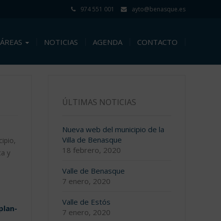
974 551 001
ayto@benasque.es
ÁREAS
NOTICIAS
AGENDA
CONTACTO
ÚLTIMAS NOTICIAS
Nueva web del municipio de la
Villa de Benasque
ipio,
18 febrero, 2020
ca y
Valle de Benasque
7 enero, 2020
Valle de Estós
plan-
7 enero, 2020