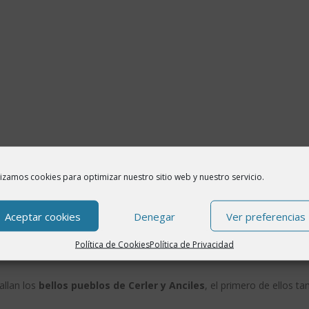
lizamos cookies para optimizar nuestro sitio web y nuestro servicio.
l embalse de Paso Nuevo aguas arriba y el embalse de Linsoles aguas
Aceptar cookies
Denegar
Ver preferencias
llamado también el «
Valle Escondido
«, y municipio destacado de la
s y naturalistas, dado que aquí se encuentra el
Parque Natural de
Política de Cookies
Política de Privacidad
allan los
bellos pueblos de Cerler y Anciles
, el primero de ellos t