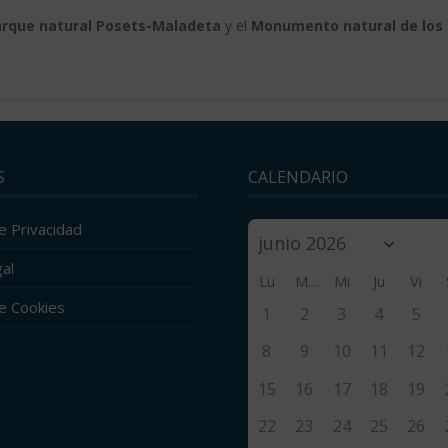
rque natural Posets-Maladeta
y el
Monumento natural de los
S
CALENDARIO
de Privacidad
al
Lu
Ma
Mi
Ju
Vi
de Cookies
1
2
3
4
5
8
9
10
11
12
15
16
17
18
19
22
23
24
25
26