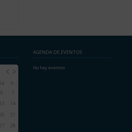
AGENDA DE EVENTOS
No hay eventos
Sá
Do
6
7
13
14
20
21
27
28