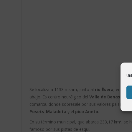
Uti
Se localiza a 1138 msnm, junto al
río Ésera
, entre e
abajo. Es centro neurálgico del
Valle de Benasque
, 
comarca, donde sobresale por sus valores paisajístico
Posets-Maladeta
y el
pico Aneto
.
En su término municipal, que abarca 233,17 km², se h
famoso por sus pistas de esquí.