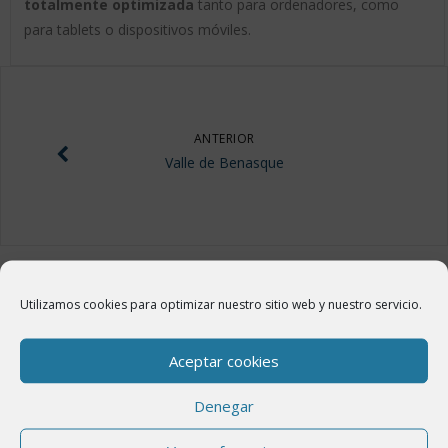
totalmente optimizada
tanto para ordenadores, como
para tablets o dispositivos móviles.
ANTERIOR
Valle de Benasque
Utilizamos cookies para optimizar nuestro sitio web y nuestro servicio.
ÚLTIMAS NOTICIAS
Aceptar cookies
Nueva web del municipio de la Villa de Benasque
Denegar
18 febrero, 2020