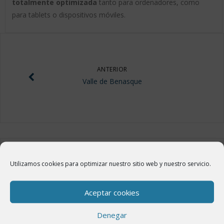
totalmente optimizada
tanto para ordenadores, como
para tablets o dispositivos móviles.
ANTERIOR
Valle de Benasque
Utilizamos cookies para optimizar nuestro sitio web y nuestro servicio.
ÚLTIMAS NOTICIAS
Aceptar cookies
Nueva web del municipio de la Villa de Benasque
18 febrero, 2020
Denegar