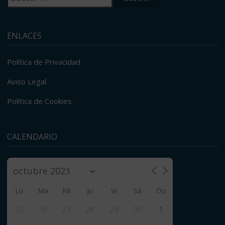
ENLACES
Política de Privacidad
Aviso Legal
Política de Cookies
CALENDARIO
Lu
Ma
Mi
Ju
Vi
Sá
Do
25
26
27
28
29
30
1