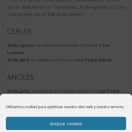
que se simboliza en las “marradetas”. Al día siguiente, les toca
a las mujeres con el ”Ball de les donnes”.
CERLER
10 de agosto
: se celebran las fiestas en honor a
San
Lorenzo
.
29 de abril
: se celebran en honor a
San Pedro Mártir
.
ANCILES
29 de junio
: se celebran sus fiestas en honor a
San Pedro
.
Utilizamos cookies para optimizar nuestro sitio web y nuestro servicio.
ÚLTIMAS NOTICIAS
Aceptar cookies