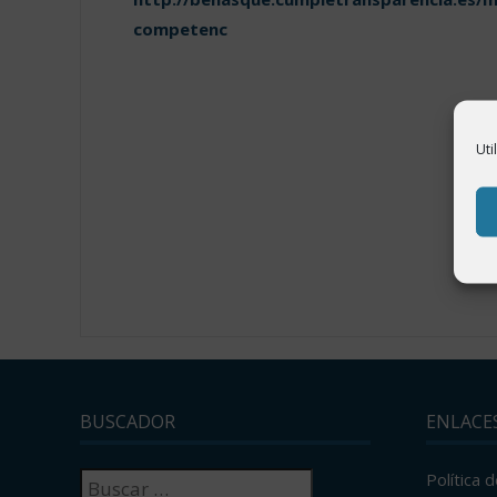
competenc
Uti
BUSCADOR
ENLACE
Buscar:
Política 