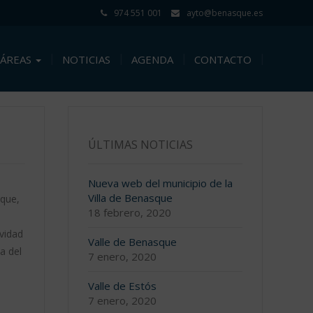
974 551 001
ayto@benasque.es
ÁREAS
NOTICIAS
AGENDA
CONTACTO
ÚLTIMAS NOTICIAS
Nueva web del municipio de la
Villa de Benasque
sque,
18 febrero, 2020
ividad
Valle de Benasque
a del
7 enero, 2020
Valle de Estós
7 enero, 2020