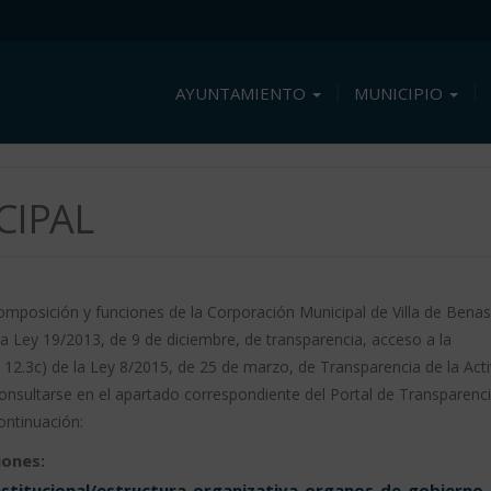
AYUNTAMIENTO
MUNICIPIO
CIPAL
 composición y funciones de la Corporación Municipal de Villa de Bena
la Ley 19/2013, de 9 de diciembre, de transparencia, acceso a la
y 12.3c) de la Ley 8/2015, de 25 de marzo, de Transparencia de la Act
onsultarse en el apartado correspondiente del Portal de Transparenci
ontinuación:
iones:
stitucional/estructura-organizativa-organos-de-gobierno-