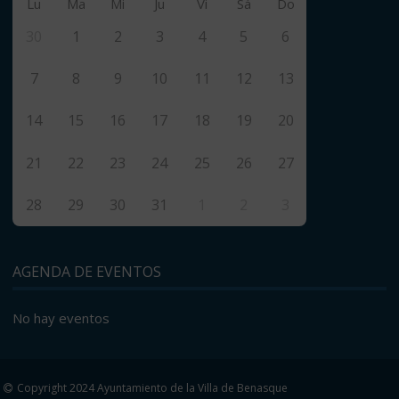
Lu
Ma
Mi
Ju
Vi
Sá
Do
30
1
2
3
4
5
6
7
8
9
10
11
12
13
14
15
16
17
18
19
20
21
22
23
24
25
26
27
28
29
30
31
1
2
3
AGENDA DE EVENTOS
No hay eventos
Copyright 2024 Ayuntamiento de la Villa de Benasque