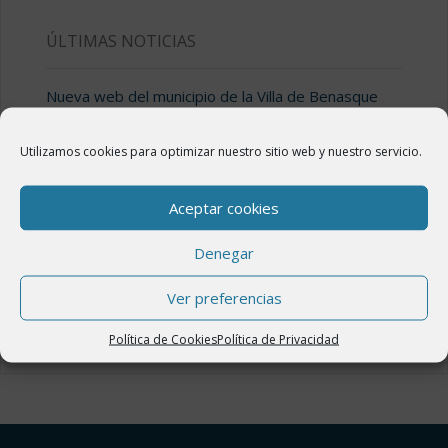
ÚLTIMAS NOTICIAS
Nueva web del municipio de la Villa de Benasque
18 febrero, 2020
Utilizamos cookies para optimizar nuestro sitio web y nuestro servicio.
Valle de Benasque
7 enero, 2020
Aceptar cookies
Valle de Estós
7 enero, 2020
Denegar
Llanos del Hospital
Ver preferencias
7 enero, 2020
Política de Cookies
Política de Privacidad