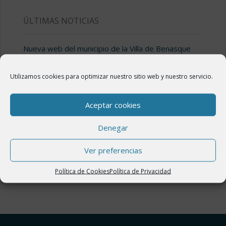
ÚLTIMAS NOTICIAS
Nueva web del municipio de la Villa de Benasque
18 febrero, 2020
Utilizamos cookies para optimizar nuestro sitio web y nuestro servicio.
Valle de Benasque
7 enero, 2020
Aceptar cookies
Valle de Estós
7 enero, 2020
Denegar
Llanos del Hospital
Ver preferencias
7 enero, 2020
Política de Cookies
Política de Privacidad