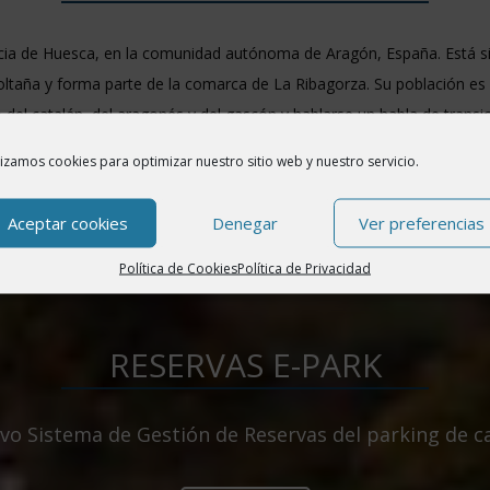
cia de Huesca, en la comunidad autónoma de Aragón, España. Está sit
 Boltaña y forma parte de la comarca de La Ribagorza. Su población es 
o del catalán, del aragonés y del gascón y hablarse un habla de trans
n veranos templados e inviernos fríos con temperaturas bajo cero y
lizamos cookies para optimizar nuestro sitio web y nuestro servicio.
Aceptar cookies
Denegar
Ver preferencias
Política de Cookies
Política de Privacidad
RESERVAS E-PARK
vo Sistema de Gestión de Reservas del parking de 