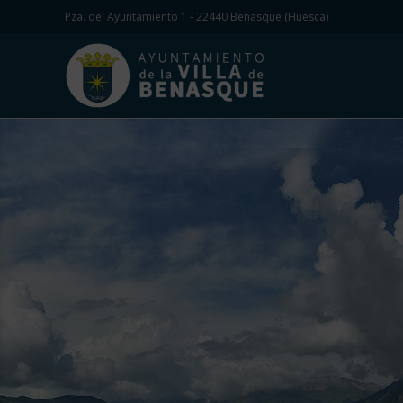
Pza. del Ayuntamiento 1 - 22440 Benasque (Huesca)