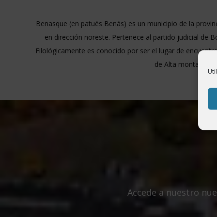
Benasque (en patués Benás​) es un municipio de la provin
en dirección noreste. Pertenece al partido judicial de
Filológicamente es conocido por ser el lugar de encuentr
de Alta montaña, co
Uti
Accede a nuestro nue