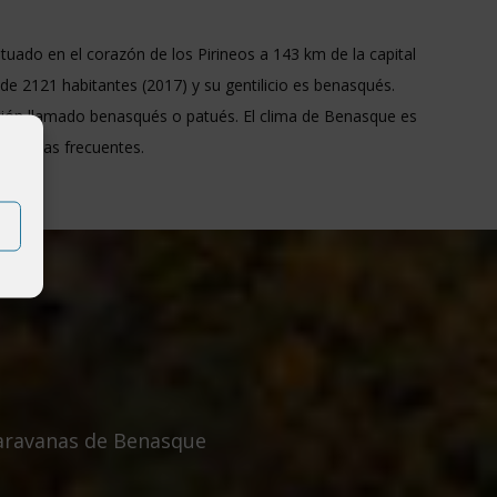
uado en el corazón de los Pirineos a 143 km de la capital
de 2121 habitantes (2017) y su gentilicio es benasqués.
ición llamado benasqués o patués. El clima de Benasque es
 nevadas frecuentes.
caravanas de Benasque